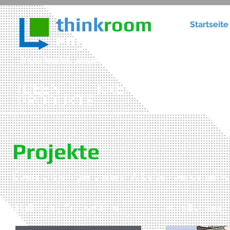
think
room
Startseite
engineering
Ingenieurleistungen für Konstruktion im Maschine
IDEEN - KREATIVITÄT - 
PRODUKTE
Projekte
Übersicht einiger unserer Arbeiten bei denen w
Halbleiter Testsystem
Handhabungsz