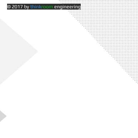
© 2017 by
think
room
engineering