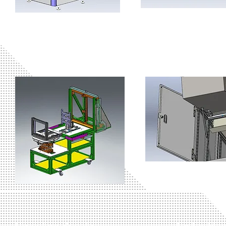
Messprüfstand
Cover mit Zugang
Umsetzer Regale
Tester Man