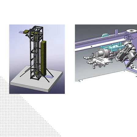
Kistenstapler
Rotationsmodul Shutt