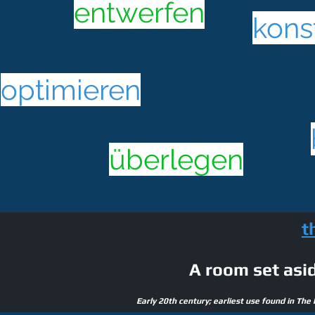
entwerfen
kons
optimieren
überlegen
t
A room set asi
Early 20th century; earliest use found in The 